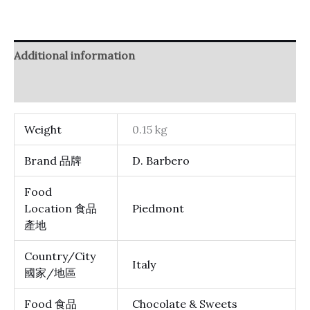
Additional information
Reviews (0)
Weight
0.15 kg
Brand 品牌
D. Barbero
Food
Location 食品
Piedmont
產地
Country/City
Italy
國家/地區
Food 食品
Chocolate & Sweets