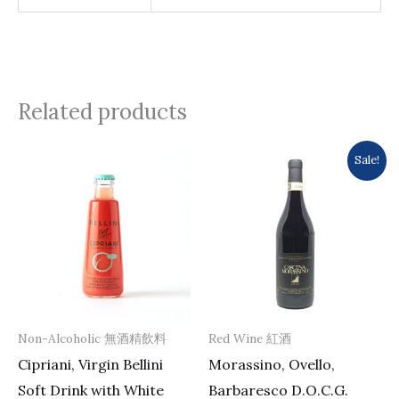
Related products
Original
Current
Sale!
price
price
was:
is:
$518.0.
$490.0.
Non-Alcoholic 無酒精飲料
Red Wine 紅酒
Cipriani, Virgin Bellini
Morassino, Ovello,
Soft Drink with White
Barbaresco D.O.C.G.