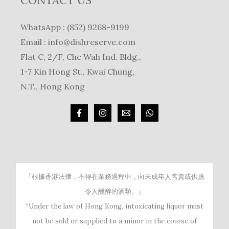
WhatsApp : (852) 9268-9199
Email :
info@dishreserve.com
Flat C, 2/F, Che Wah Ind. Bldg.,
1-7 Kin Hong St., Kwai Chung,
N.T., Hong Kong
『根據香港法律，不得在業務過程中，向未成年人售賣或供應
令人醺醉的酒類。』
“Under the law of Hong Kong, intoxicating liquor must
not be sold or supplied to a minor in the course of