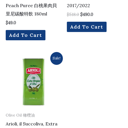
Peach Puree 白桃果肉貝
2017/2022
里尼碳酸特飲 180ml
$
518.0
$
490.0
$
49.0
Add To Cart
Add To Cart
Original
Current
Sale!
price
price
was:
is:
$730.0.
$637.0.
Olive Oil 橄欖油
Arioli, il Succoliva, Extra