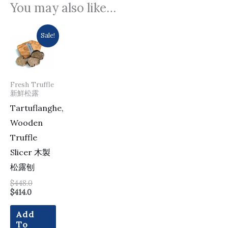
You may also like…
Current
Original
Sale!
price
price
is:
was:
$414.0.
$448.0.
Fresh Truffle
新鮮松露
Tartuflanghe,
Wooden
Truffle
Slicer 木製
松露刨
$
448.0
$
414.0
Add
To