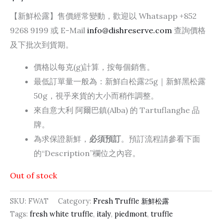
【新鮮松露】售價經常變動，歡迎以 Whatsapp +852
9268 9199 或 E-Mail
info@dishreserve.com
查詢價格
及下批次到貨期。
價格以每克(g)計算，按每個銷售。
最低訂單量一般為：新鮮白松露25g｜新鮮黑松露
50g，視乎來貨的大小而稍作調整。
來自意大利 阿爾巴鎮(Alba) 的 Tartuflanghe 品
牌。
為求保證新鮮，
必須預訂
。預訂流程請參看下面
的“Description”欄位之內容。
Out of stock
SKU:
FWAT
Category:
Fresh Truffle 新鮮松露
Tags:
fresh white truffle
,
italy
,
piedmont
,
truffle