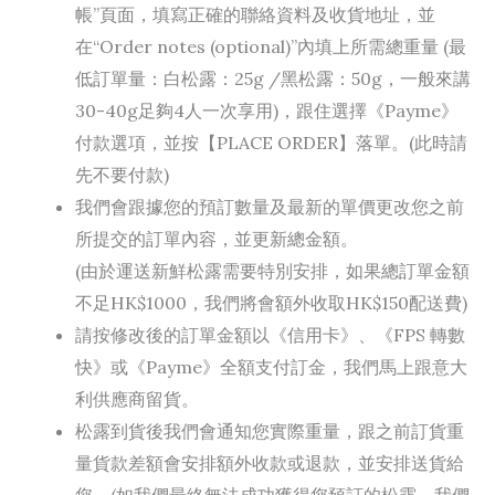
帳”頁面，填寫正確的聯絡資料及收貨地址，並
在“Order notes (optional)”內填上所需總重量 (最
低訂單量：白松露：25g /黑松露：50g，一般來講
30-40g足夠4人一次享用)，跟住選擇《Payme》
付款選項，並按【PLACE ORDER】落單。(此時請
先不要付款)
我們會跟據您的預訂數量及最新的單價更改您之前
所提交的訂單內容，並更新總金額。
(由於運送新鮮松露需要特別安排，如果總訂單金額
不足HK$1000，我們將會額外收取HK$150配送費)
請按修改後的訂單金額以《信用卡》、《FPS 轉數
快》或《Payme》全額支付訂金，我們馬上跟意大
利供應商留貨。
松露到貨後我們會通知您實際重量，跟之前訂貨重
量貨款差額會安排額外收款或退款，並安排送貨給