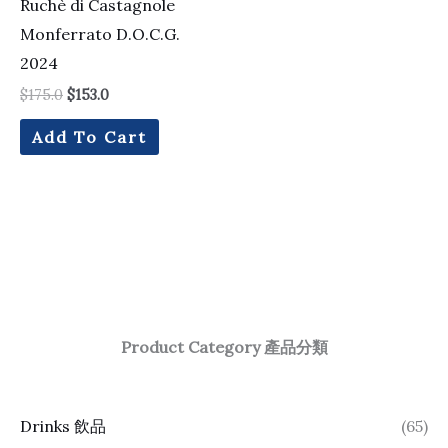
Ruchè di Castagnole
Monferrato D.O.C.G.
2024
$
175.0
$
153.0
Add To Cart
Product Category 產品分類
Drinks 飲品
(65)