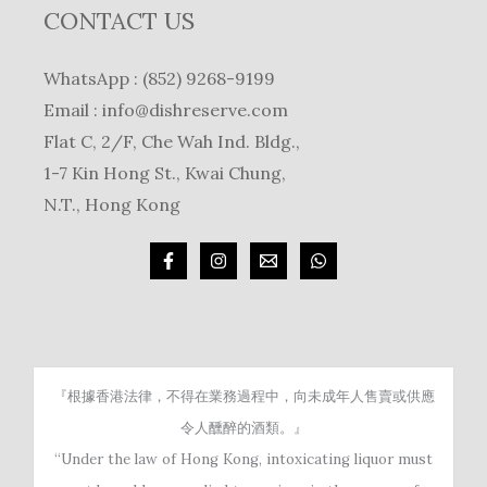
CONTACT US
WhatsApp : (852) 9268-9199
Email :
info@dishreserve.com
Flat C, 2/F, Che Wah Ind. Bldg.,
1-7 Kin Hong St., Kwai Chung,
N.T., Hong Kong
『根據香港法律，不得在業務過程中，向未成年人售賣或供應
令人醺醉的酒類。』
“Under the law of Hong Kong, intoxicating liquor must