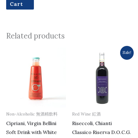
Cart
Related products
Original
Current
Sale!
price
price
was:
is:
$431.0.
$364.0.
Non-Alcoholic 無酒精飲料
Red Wine 紅酒
Cipriani, Virgin Bellini
Riseccoli, Chianti
Soft Drink with White
Classico Riserva D.O.C.G.