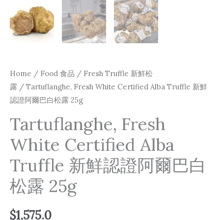
Home
/
Food 食品
/
Fresh Truffle 新鮮松
露
/ Tartuflanghe, Fresh White Certified Alba Truffle 新鮮
認證阿爾巴白松露 25g
Tartuflanghe, Fresh
White Certified Alba
Truffle 新鮮認證阿爾巴白
松露 25g
$
1,575.0