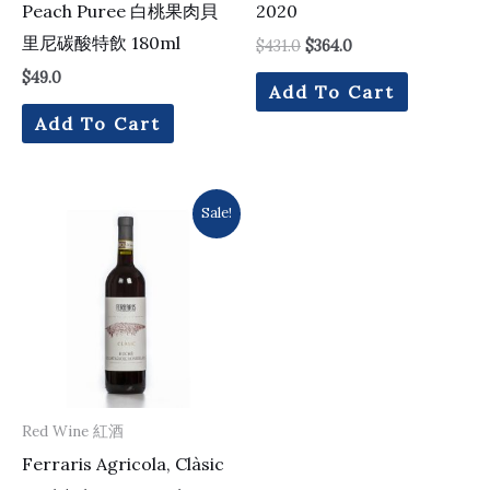
Peach Puree 白桃果肉貝
2020
里尼碳酸特飲 180ml
$
431.0
$
364.0
$
49.0
Add To Cart
Add To Cart
Original
Current
Sale!
price
price
was:
is:
$175.0.
$153.0.
Red Wine 紅酒
Ferraris Agricola, Clàsic