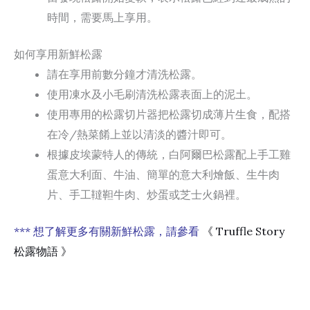
時間，需要馬上享用。
如何享用新鮮松露
請在享用前數分鐘才清洗松露。
使用凍水及小毛刷清洗松露表面上的泥土。
使用專用的松露切片器把松露切成薄片生食，配搭
在冷/熱菜餚上並以清淡的醬汁即可。
根據皮埃蒙特人的傳統，白阿爾巴松露配上手工雞
蛋意大利面、牛油、簡單的意大利燴飯、生牛肉
片、手工韃靼牛肉、炒蛋或芝士火鍋裡。
*** 想了解更多有關新鮮松露，請參看
《 Truffle Story
松露物語 》