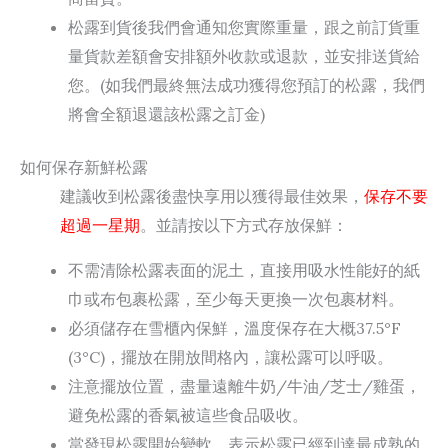
松露到貨後我們會通知您實際重量，跟之前訂貨重
量貨款差額會安排額外收款或退款，並安排送貨給
您。(如我們最終無法成功獲得您預訂的松露，我們
將會全額退還該松露之訂金)
如何保存新鮮松露
建議收到松露後盡快享用以獲得最佳效果，
保存不要
超過一星期
。並請按以下方式存放保鮮：
不需清除松露表面的泥土，直接用吸水性能好的紙
巾或布包裹松露，至少每天更換一次包裹材料。
必須儲存在雪櫃內保鮮，溫度保存在大概37.5°F
(3°C)，擺放在開放間格內，讓松露可以呼吸。
注意擺放位置，盡量遠離牛奶/牛油/芝士/雞蛋，
避免松露的香氣被這些食品吸收。
當發現松露開始變軟，表示松露已經到達最成熟的